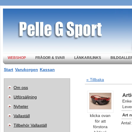
WEBSHOP
FRÅGOR & SVAR
LÄNKAR/LINKS
BILDGALLER
Start
Varukorgen
Kassan
« Tillbaka
Om oss
Art
Utförsäljning
Enkel
Nyheter
Lever
Art n
klicka ovan
Vallaställ
för att
Antal
Tillbehör Vallaställ
förstora