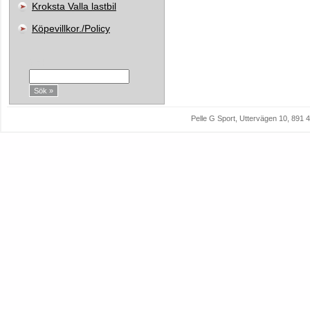
Kroksta Valla lastbil
Köpevillkor./Policy
Sök:
Pelle G Sport, Uttervägen 10, 89