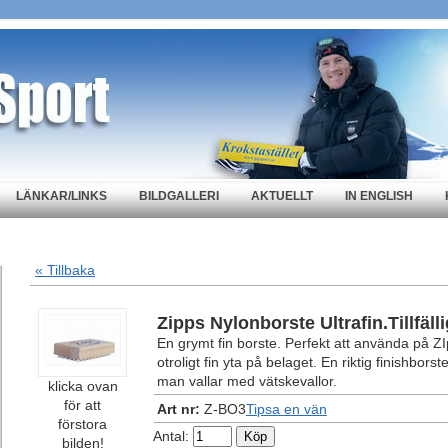
LÄNKAR/LINKS
BILDGALLERI
AKTUELLT
IN ENGLISH
« Tillbaka
Zipps Nylonborste Ultrafin.Tillfälli
En grymt fin borste. Perfekt att använda på ZI
otroligt fin yta på belaget. En riktig finishbors
man vallar med vätskevallor.
klicka ovan
för att
Art nr:
Z-BO3
Tipsa en vän
förstora
Antal:
bilden!