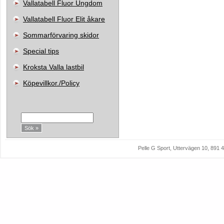
Vallatabell Fluor Ungdom
Vallatabell Fluor Elit åkare
Sommarförvaring skidor
Special tips
Kroksta Valla lastbil
Köpevillkor./Policy
Sök:
Pelle G Sport, Uttervägen 10, 89