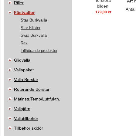
förstora
Art 
Riller
bilden!
Antal
Fästvallor
179,00 kr
Star Burkvalla
Star Klister
Swix Burkvalla
Rex
Tillhörande produkter
Glidvalla
Vallapaket
Valla Borstar
Roterande Borstar
Mätinstr.Temp/Luftfukth.
Vallajärn
Vallatillbehör
Tillbehör skidor