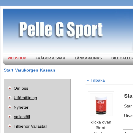
WEBSHOP
FRÅGOR & SVAR
LÄNKAR/LINKS
BILDGALLER
Start
Varukorgen
Kassan
« Tillbaka
Om oss
Sta
Utförsäljning
Star
Nyheter
Utve
Vallaställ
klicka ovan
Tillbehör Vallaställ
för att