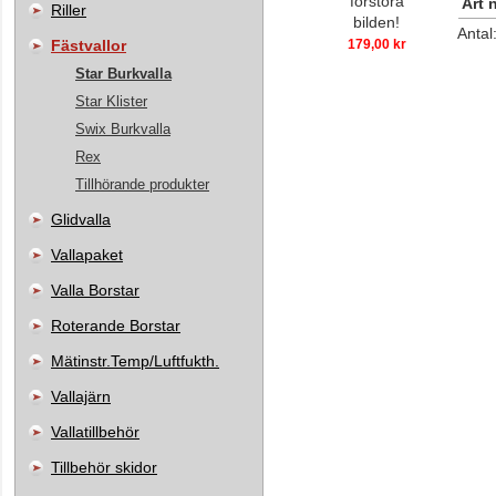
förstora
Art n
Riller
bilden!
Antal
Fästvallor
179,00 kr
Star Burkvalla
Star Klister
Swix Burkvalla
Rex
Tillhörande produkter
Glidvalla
Vallapaket
Valla Borstar
Roterande Borstar
Mätinstr.Temp/Luftfukth.
Vallajärn
Vallatillbehör
Tillbehör skidor