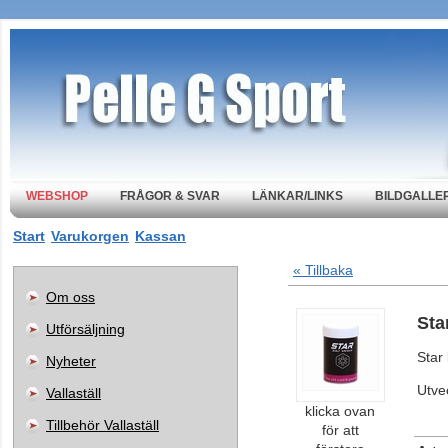
WEBSHOP
FRÅGOR & SVAR
LÄNKAR/LINKS
BILDGALLER
Start
Varukorgen
Kassan
« Tillbaka
Om oss
Sta
Utförsäljning
Star
Nyheter
Utve
Vallaställ
klicka ovan
Tillbehör Vallaställ
för att