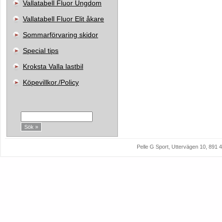
Vallatabell Fluor Ungdom
Vallatabell Fluor Elit åkare
Sommarförvaring skidor
Special tips
Kroksta Valla lastbil
Köpevillkor./Policy
Sök:
Pelle G Sport, Uttervägen 10, 89