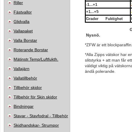
Riller
-1...+1
+1...+5
Fästvallor
Grader Fuktighet
Glidvalla
Grovkornig/ 
Vallapaket
Nysnö
.
Valla Borstar
*ZFW är ett blockparaffin
Roterande Borstar
*Alla Zipps vätskor har e
Mätinstr.Temp/Luftfukth.
slitstyrka + att man får e
väldigt viktig på vätskor
Vallajärn
ändå polerande.
Vallatillbehör
Tillbehör skidor
Tillbehör för Skin skidor
Bindningar
Stavar - Stavfodral - Tillbehör
Skidhandskar- Strumpor