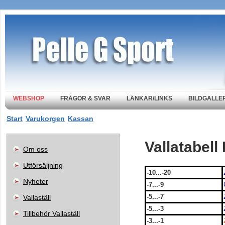
WEBSHOP
FRÅGOR & SVAR
LÄNKAR/LINKS
BILDGALLER
Start
Varukorgen
Kassan
Vallatabell
Om oss
Utförsäljning
-10...-20
Nyheter
-7...-9
-5...-7
Vallaställ
-5...-3
Tillbehör Vallaställ
-3...-1