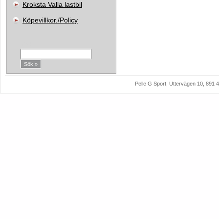
Kroksta Valla lastbil
Köpevillkor./Policy
Sök:
Pelle G Sport, Uttervägen 10, 89