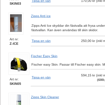
Tipsa en vän
170,00 kr (inkl
SKIN03
Zipps Anti ice
Zipps Anti Ice skyddar din fästvalla att frysa und
fästvallan. Kan även användas till skin skidor.
Art nr:
Tipsa en vän
250,00 kr (inkl
Z-ICE
Fischer Easy Skin
Fischer easy Skin. Passar till Fischer easy skin. 
594,15 kr (inkl
Tipsa en vän
Art nr:
(699,
SKIN05
Zipps Skin Cleaner