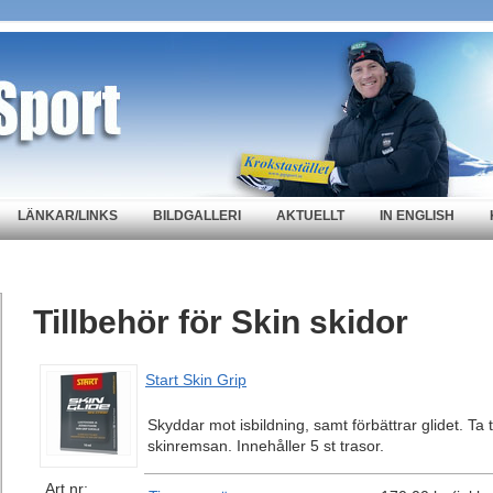
LÄNKAR/LINKS
BILDGALLERI
AKTUELLT
IN ENGLISH
Tillbehör för Skin skidor
Start Skin Grip
Skyddar mot isbildning, samt förbättrar glidet. Ta
skinremsan. Innehåller 5 st trasor.
Art nr: