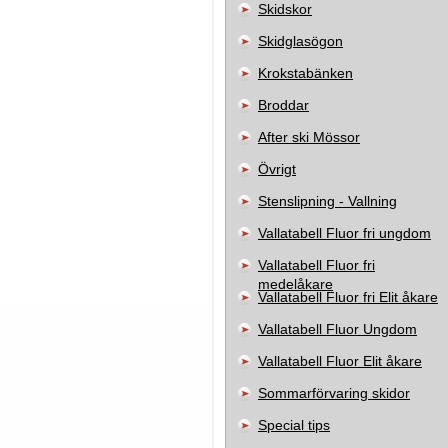
Skidskor
Skidglasögon
Krokstabänken
Broddar
After ski Mössor
Övrigt
Stenslipning - Vallning
Vallatabell Fluor fri ungdom
Vallatabell Fluor fri
medelåkare
Vallatabell Fluor fri Elit åkare
Vallatabell Fluor Ungdom
Vallatabell Fluor Elit åkare
Sommarförvaring skidor
Special tips