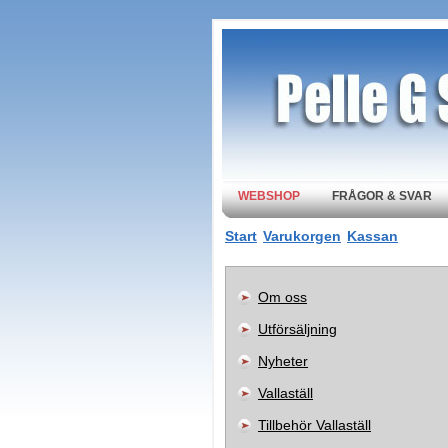
WEBSHOP
FRÅGOR & SVAR
Start
Varukorgen
Kassan
Om oss
Utförsäljning
Nyheter
Vallaställ
Tillbehör Vallaställ