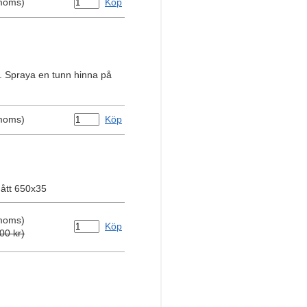
 moms)
Köp
er. Spraya en tunn hinna på
 moms)
Köp
Mått 650x35
 moms)
Köp
00 kr)