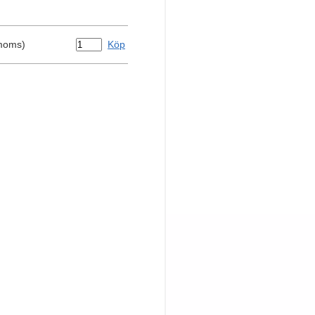
 moms)
Köp